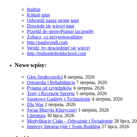
thaifun
Kliknij tutaj
Odwiedź naszą stronę tutaj
Dowiedz się więcej tutaj
Przejdź do strony
Poznaj szczegóły
Zobacz, co przygotowaliśmy
http://paulwendl.com
Wejdź, by dowiedzieć się więcej
http://bishopleiboldschool.com
Nowe wpisy:
Głos Społeczności
8 sierpnia, 2026
Ortopedia i Rehabilitacja
7 sierpnia, 2026
Pytania od czytelników
6 sierpnia, 2026
Testy i Recenzje Sprzętu
5 sierpnia, 2026
Sportowe Gadżety i Technologie
4 sierpnia, 2026
Dla Was
2 sierpnia, 2026
Świat Muzyki Klasycznej
1 sierpnia, 2026
Literatura
30 lipca, 2026
Modyfikacje Ciała – Odważnie i Świadomie
28 lipca, 2
Imprezy Integracyjne i Team Building
27 lipca, 2026