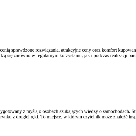
óre cenią sprawdzone rozwiązania, atrakcyjne ceny oraz komfort kupowan
ą się zarówno w regularnym korzystaniu, jak i podczas realizacji ba
rzygotowany z myślą o osobach szukających wiedzy o samochodach. St
nku z drugiej ręki. To miejsce, w którym czytelnik może znaleźć ins