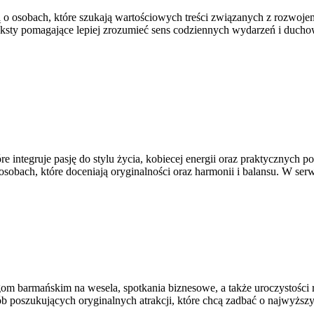
o osobach, które szukają wartościowych treści związanych z rozwojem 
sty pomagające lepiej zrozumieć sens codziennych wydarzeń i duchow
 integruje pasję do stylu życia, kobiecej energii oraz praktycznych p
osobach, które doceniają oryginalności oraz harmonii i balansu. W ser
armańskim na wesela, spotkania biznesowe, a także uroczystości rodz
ób poszukujących oryginalnych atrakcji, które chcą zadbać o najwyżs