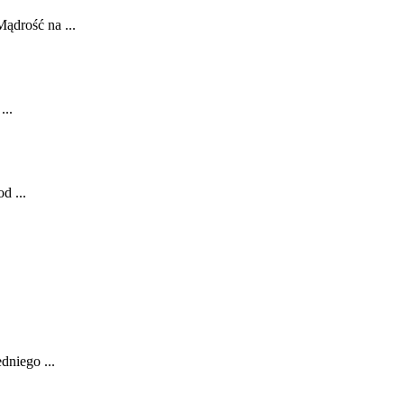
ądrość na ...
...
d ...
dniego ...